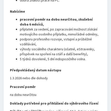
dobrá znalost práce na PC.
Nabízíme
pracovní poměr na dobu neurčitou, zkušební
doba 6 měsíců,
příplatek za vedení, po zapracování možnost získání
motivujícího osobního příplatku, mimořádné odměny,
podporu profesního rozvoje, vstupní a průběžné
vzdělávání,
výhody sociálního charakteru (ošatné, eStravenky,
příspěvek na spoření na stáří a další benefity),
5 týdnů dovolené, 5 dní indispozičního volna.
Předpokládaný datum nástupu
1.3.2026 nebo dle dohody
Pracovní poměr
na dobu neurčitou
Doklady potřebné pro přihlášení do výběrového řízení