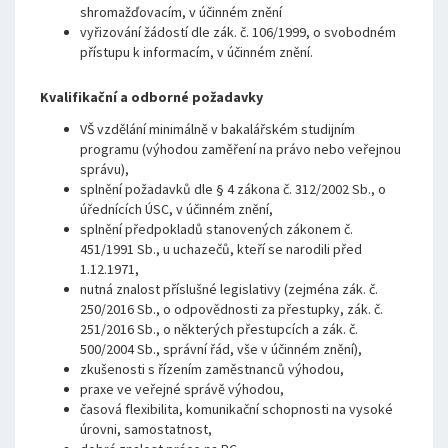
shromažďovacím, v účinném znění
vyřizování žádostí dle zák. č. 106/1999, o svobodném
přístupu k informacím, v účinném znění.
Kvalifikační a odborné požadavky
VŠ vzdělání minimálně v bakalářském studijním
programu (výhodou zaměření na právo nebo veřejnou
správu),
splnění požadavků dle § 4 zákona č. 312/2002 Sb., o
úřednících ÚSC, v účinném znění,
splnění předpokladů stanovených zákonem č.
451/1991 Sb., u uchazečů, kteří se narodili před
1.12.1971,
nutná znalost příslušné legislativy (zejména zák. č.
250/2016 Sb., o odpovědnosti za přestupky, zák. č.
251/2016 Sb., o některých přestupcích a zák. č.
500/2004 Sb., správní řád, vše v účinném znění),
zkušenosti s řízením zaměstnanců výhodou,
praxe ve veřejné správě výhodou,
časová flexibilita, komunikační schopnosti na vysoké
úrovni, samostatnost,