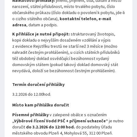
Náležitosti přihlášky:
jméno, příjmení, titul, datum a místo
narození, státní příslušnost, místo trvalého pobytu, číslo
občanského průkazu (číslo dokladu o povolení k pobytu, jde-li
o cizího státního občana),
kontaktní telefon, e-mail
adresa
, datum a podpis.
K přihlášce je nutné připojit:
strukturovaný životopis,
kopii dokladu o nejvyšším dosaženém vzdělání a výpis
z evidence Rejstříku trestů ne starší než 3 měsíce (možno
nahradit čestným prohlášením), u cizích státních příslušníků
též obdobný doklad osvědčující bezúhonnost vydaný
domovským státem (pokud takový doklad domovský stát
nevydává, doloží se bezúhonnost čestným prohlášením).
Termín doručení přihlášky
3.2.2026 do 12.00hod.
Místo kam přihlášku doručit
Písemné přihlášky
v zalepené obálce s označením
„Výběrové řízení Vodd PSČ + příjmení uchazeče“
je nutno
doručit
do 3.2.2026 do 12:00 hod.
do
podatelny
Úřadu
městského obvodu Plzeň 4, Mohylová 55, 312 00 Plzeň.